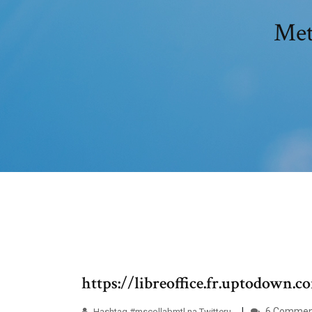
Met
https://libreoffice.fr.uptodown
6 Commen
Hashtag #mscollabmtl na Twitteru