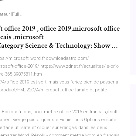
eur [Full ...
office 2019 , office 2019,microsoft office
ncais ,microsoft
Category Science & Technology; Show …
ttps://microsoft_word.fr.downloadastro.com/
soft-office-2019/ https://www.zdnet.fr/actualites/le-prix-
fice-365-39875811.htm
74/office-2019-est-sorti-mais-vous-feriez-bien-de-passer-a-
roduct/HMJ22C/A/microsoft-office-famille-et-petite-
njour à tous, pour mettre office 2016 en français,il suffit
ent vierge puis cliquer sur Fichier puis Options ensuite
terface utilisateur'' cliquer sur Français dans les deux
redémarrer Word. Résolu - comment mettre word en francais