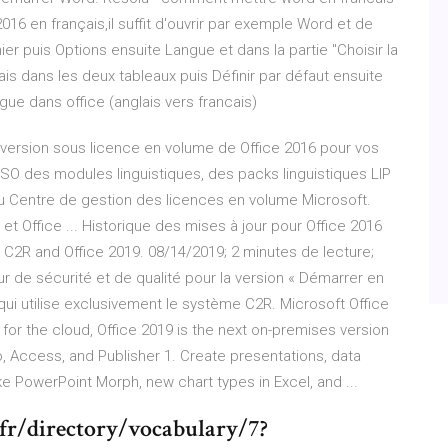
016 en français,il suffit d'ouvrir par exemple Word et de
er puis Options ensuite Langue et dans la partie ''Choisir la
nçais dans les deux tableaux puis Définir par défaut ensuite
ue dans office (anglais vers francais)
 version sous licence en volume de Office 2016 pour vos
ISO des modules linguistiques, des packs linguistiques LIP
ir du Centre de gestion des licences en volume Microsoft.
et Office ... Historique des mises à jour pour Office 2016
6 C2R and Office 2019. 08/14/2019; 2 minutes de lecture;
ur de sécurité et de qualité pour la version « Démarrer en
 qui utilise exclusivement le système C2R. Microsoft Office
for the cloud, Office 2019 is the next on-premises version
io, Access, and Publisher 1. Create presentations, data
ike PowerPoint Morph, new chart types in Excel, and ...
fr/directory/vocabulary/7?