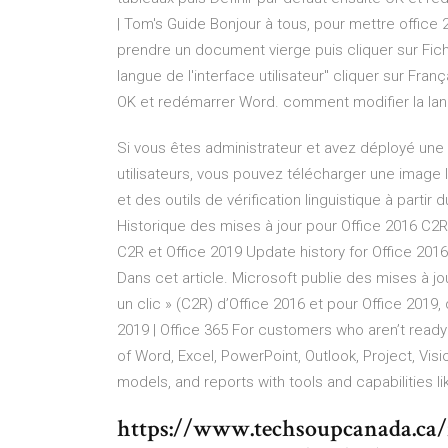
| Tom's Guide Bonjour à tous, pour mettre office 2
prendre un document vierge puis cliquer sur Fichi
langue de l'interface utilisateur'' cliquer sur Fra
OK et redémarrer Word. comment modifier la lang
Si vous êtes administrateur et avez déployé une
utilisateurs, vous pouvez télécharger une image 
et des outils de vérification linguistique à part
Historique des mises à jour pour Office 2016 C2R 
C2R et Office 2019 Update history for Office 201
Dans cet article. Microsoft publie des mises à jo
un clic » (C2R) d’Office 2016 et pour Office 2019,
2019 | Office 365 For customers who aren’t ready 
of Word, Excel, PowerPoint, Outlook, Project, Vis
models, and reports with tools and capabilities l
https://www.techsoupcanada.ca/