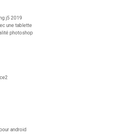
ng j5 2019
ec une tablette
alité photoshop
 ce2
pour android