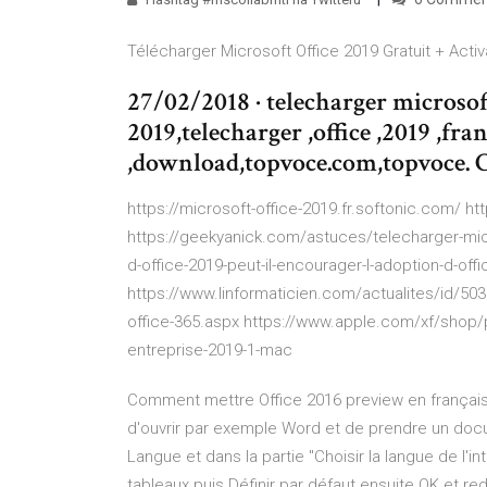
Télécharger Microsoft Office 2019 Gratuit + Activat
27/02/2018 · telecharger microsoft 
2019,telecharger ,office ,2019 ,fra
,download,topvoce.com,topvoce. 
https://microsoft-office-2019.fr.softonic.com/ h
https://geekyanick.com/astuces/telecharger-micro
d-office-2019-peut-il-encourager-l-adoption-d-of
https://www.linformaticien.com/actualites/id/503
office-365.aspx https://www.apple.com/xf/shop/p
entreprise-2019-1-mac
Comment mettre Office 2016 preview en français Bo
d'ouvrir par exemple Word et de prendre un docum
Langue et dans la partie ''Choisir la langue de l'in
tableaux puis Définir par défaut ensuite OK et 