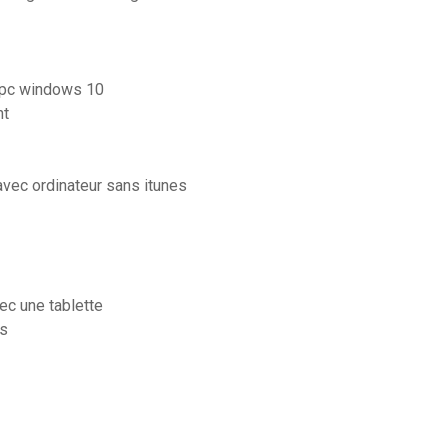
 pc windows 10
nt
vec ordinateur sans itunes
ec une tablette
os