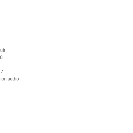
uit
10
 7
tion audio