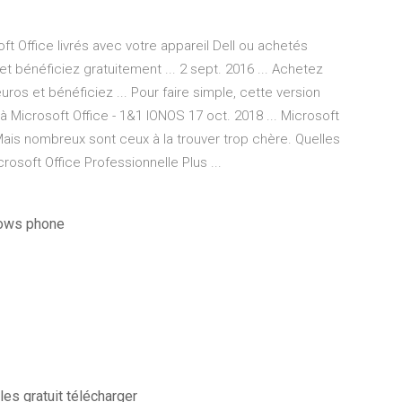
oft Office livrés avec votre appareil Dell ou achetés
 bénéficiez gratuitement ... 2 sept. 2016 ... Achetez
ros et bénéficiez ... Pour faire simple, cette version
 à Microsoft Office - 1&1 IONOS 17 oct. 2018 ... Microsoft
. Mais nombreux sont ceux à la trouver trop chère. Quelles
crosoft Office Professionnelle Plus ...
dows phone
es gratuit télécharger