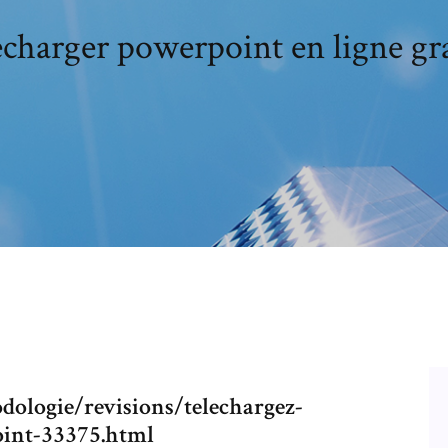
echarger powerpoint en ligne gra
dologie/revisions/telechargez-
int-33375.html