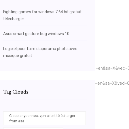
Fighting games for windows 7 64 bit gratuit
télécharger
Asus smart gesture bug windows 10
Logiciel pour faire diaporama photo avec
musique gratuit
Pez&sig=ACfU3U3ZVuZWRmOVJzGltNVGTLIKGybgRQ&hl=en&sa=X&v
Re&sig=ACfU3U3LthXp0fRvJBE0jZNmAuVedxHFOw&hl=en&sa=X&ve
pt_9_En_Cours_VGzSMpqU-
Tag Clouds
Cisco anyconnect vpn client télécharger
from asa