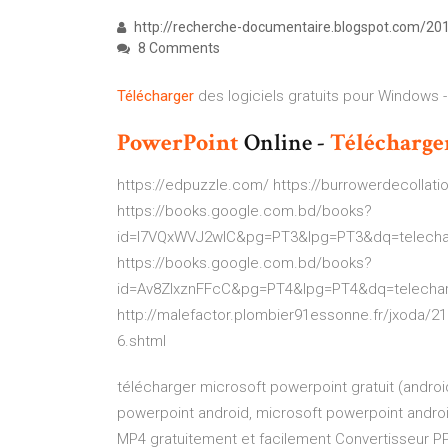
http://recherche-documentaire.blogspot.com/2
8 Comments
Télécharger
des logiciels gratuits pour Windows -
PowerPoint
Online -
Télécharge
https://edpuzzle.com/ https://burrowerdecollat
https://books.google.com.bd/books?
id=l7VQxWVJ2wIC&pg=PT3&lpg=PT3&dq=telech
https://books.google.com.bd/books?
id=Av8ZlxznFFcC&pg=PT4&lpg=PT4&dq=telech
http://malefactor.plombier91essonne.fr/jxo
6.shtml
télécharger microsoft powerpoint gratuit (andro
powerpoint android, microsoft powerpoint andro
MP4 gratuitement et facilement Convertisseur P