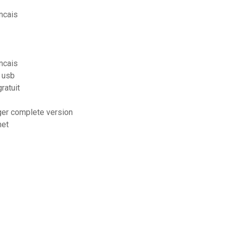
ancais
ancais
e usb
ratuit
ger complete version
net