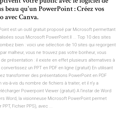
ivent votre public avec le logiciel de
us beau qu'un PowerPoint : Créez vos
o avec Canva.
oint est un outil gratuit proposé par Microsoft permettant
alisées sous Microsoft PowerPoint.Il ... Top 10 des sites
ombez bien : voici une sélection de 10 sites qui regorgent
, par malheur, vous ne trouvez pas votre bonheur, vous
 de présentation : il existe en effet plusieurs alternatives à
convertissez un PPT en PDF en ligne (gratuit) En utilisant
vez transformer des présentations PowerPoint en PDF
vis-à-vis du nombre de fichiers à traiter, et il n’y a
charger Powerpoint Viewer (gratuit) A l'instar de Word
iers Word, la visionneuse Microsoft PowerPoint permet
 PPT, Fichier PPS), avec ...