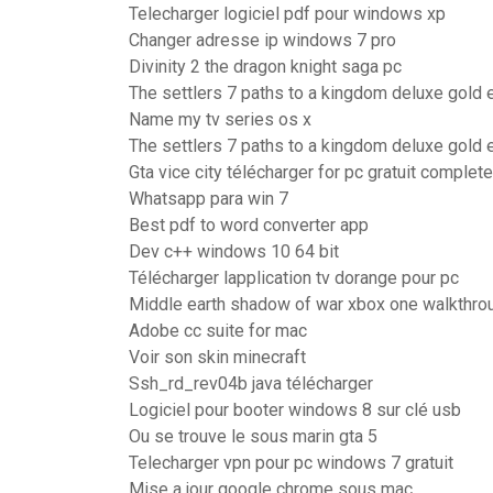
Telecharger logiciel pdf pour windows xp
Changer adresse ip windows 7 pro
Divinity 2 the dragon knight saga pc
The settlers 7 paths to a kingdom deluxe gold e
Name my tv series os x
The settlers 7 paths to a kingdom deluxe gold e
Gta vice city télécharger for pc gratuit complet
Whatsapp para win 7
Best pdf to word converter app
Dev c++ windows 10 64 bit
Télécharger lapplication tv dorange pour pc
Middle earth shadow of war xbox one walkthro
Adobe cc suite for mac
Voir son skin minecraft
Ssh_rd_rev04b java télécharger
Logiciel pour booter windows 8 sur clé usb
Ou se trouve le sous marin gta 5
Telecharger vpn pour pc windows 7 gratuit
Mise a jour google chrome sous mac