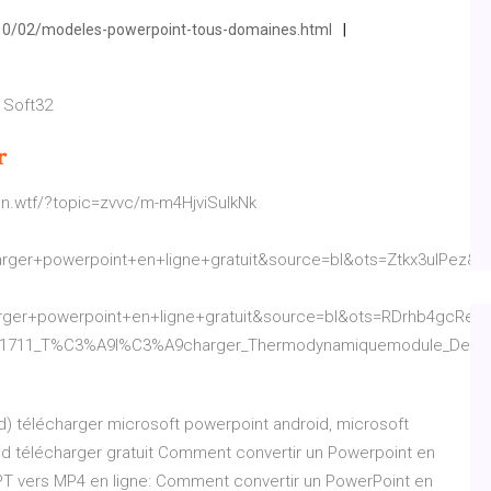
010/02/modeles-powerpoint-tous-domaines.html
 Soft32
r
ion.wtf/?topic=zvvc/m-m4HjviSuIkNk
arger+powerpoint+en+ligne+gratuit&source=bl&ots=Ztkx3uI
arger+powerpoint+en+ligne+gratuit&source=bl&ots=RDrhb4gc
da/211711_T%C3%A9l%C3%A9charger_Thermodynamiquemodule_De_P
id) télécharger microsoft powerpoint android, microsoft
id télécharger gratuit Comment convertir un Powerpoint en
PT vers MP4 en ligne: Comment convertir un PowerPoint en