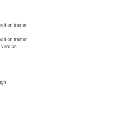
dition trainer
dition trainer
e version
ugh